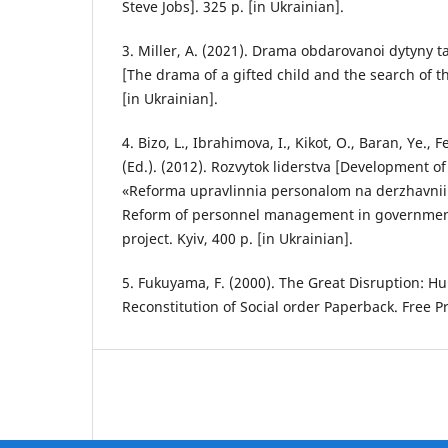
Steve Jobs]. 325 p. [in Ukrainian].
3. Miller, A. (2021). Drama obdarovanoi dytyny 
[The drama of a gifted child and the search of the
[in Ukrainian].
4. Bizo, L., Ibrahimova, I., Kikot, O., Baran, Ye., 
(Ed.). (2012). Rozvytok liderstva [Development of
«Reforma upravlinnia personalom na derzhavnii 
Reform of personnel management in government 
project. Kyiv, 400 p. [in Ukrainian].
5. Fukuyama, F. (2000). The Great Disruption: 
Reconstitution of Social order Paperback. Free Pre