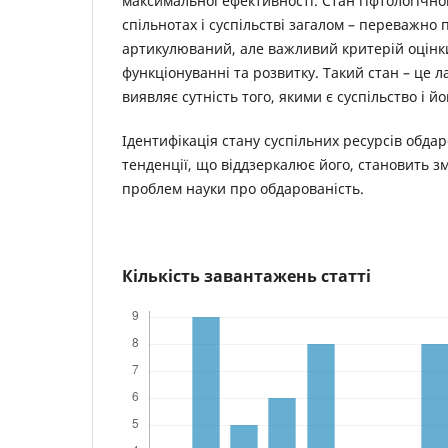
максимальної ефективності. Стан гіфтологічної
спільнотах і суспільстві загалом – переважно
артикулюваний, але важливий критерій оцінки
функціонуванні та розвитку. Такий стан – це 
виявляє сутність того, якими є суспільство і йо
Ідентифікація стану суспільних ресурсів обдар
тенденції, що віддзеркалює його, становить зм
проблем науки про обдарованість.
Кількість завантажень статті