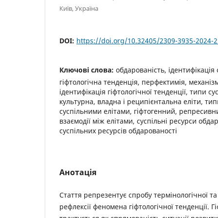
Київ, Україна
DOI:
https://doi.org/10.32405/2309-3935-2024-2
Ключові слова:
обдарованість, ідентифікація 
гіфтологічна тенденція, перфектимія, механіз
ідентифікація гіфтологічної тенденції, типи су
культурна, владна і реципієнтальна еліти, тип
суспільними елітами, гіфтогенний, репресивн
взаємодії між елітами, суспільні ресурси обдар
суспільних ресурсів обдарованості
Анотація
Стаття репрезентує спробу термінологічної та
рефлексії феномена гіфтологічної тенденції. Г