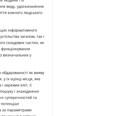
й людини і їх
ння виду, удосконалення
иття кожного людського
кцію інформативного
успільства загалом, так і
ого складових частин, як
та функціонування
із визначальних у
о обдарованості як вияву
 у їх оцінці місця, яке
і окремих еліт, її
 пошуку і знаходженні
нні суперечностей та
х потенціал
ва за параметрами