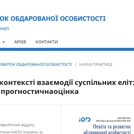
А
АРХІВ
КОНТАКТИ
А РОЗВИТОК ОБДАРОВАНОЇ ОСОБИСТОСТІ
/
НАУКА ПРАКТИЦІ
контексті взаємодії суспільних еліт
а прогностичнаоцінка
івробітник відділу
итини НАПН України, м.