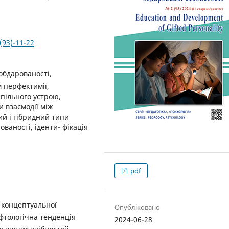
(93)-11-22
обдарованості,
м перфектимії,
спільного устрою,
и взаємодії між
ий і гібридний типи
ованості, іденти- фікація
pdf
 концептуальної
Опубліковано
іфтологічна тенденція
2024-06-28