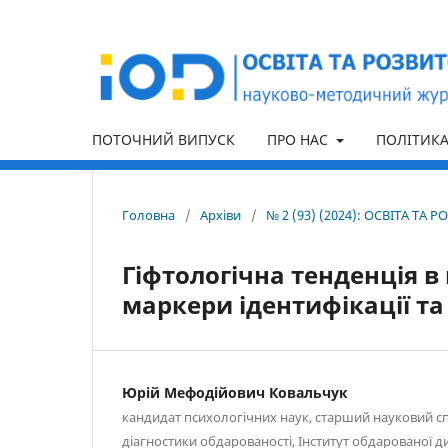
ПОТОЧНИЙ ВИПУСК
ПРО НАС
ПОЛІТИК
Головна
/
Архіви
/
№ 2 (93) (2024): ОСВІТА Т
Гіфтологічна тенденція в 
маркери ідентифікації т
Юрій Мефодійович Ковальчук
кандидат психологічних наук, старший науковий сп
діагностики обдарованості, Інститут обдарованої д