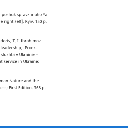
ta poshuk spravzhnoho Ya
 right self]. Kyiv. 150 p.
Fedoriv, T. I. Ibrahimov
 leadership]. Proekt
sluzhbi v Ukraini» –
service in Ukraine:
Human Nature and the
ss; First Edition. 368 p.