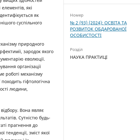
ку вищих здібностей
 елементів, які
ідентифікується як
Номер
ннішого суспільного
№ 2 (93) (2024): ОСВІТА ТА
РОЗВИТОК ОБДАРОВАНОЇ
ОСОБИСТОСТІ
механізму природного
Розділ
ерфектимії, зародок якого
НАУКА ПРАКТИЦІ
трументарію еволюції.
ування організації
ме роботі механізму
ї походить гіфтологічна
ності людини,
відбору. Вона являє
льтатів. Сутністю будь-
таті прагнення до
ї тенденції, зміст якої