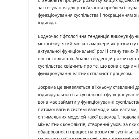
становлять процеси розвитку вищих здібносте
застосування для розв’язання проблем існува
функціонування суспільства і покращенням ж
індивіда.
Водночас гіфтологічна тенденція виконує фун
механізму, який містить маркери як розвитку с
актуальної функціональної ролі і стану таких й
елітні спільноти. Аналіз тенденцій розвитку 
суспільства свідчить про те, що вона є одним 
функціонуванні елітних спільнот процесом.
Зокрема це виявляється в їхньому ставленні д
індивідуального та суспільного функціонування,
вона має займати у функціонуванні суспільства 
питомої ваги в системі взаємодій між елітами,
оптимальних моделей такої взаємодії, подола
міжелітних конфліктів, створенні умов, за яки
обдарованості працює на розвиток суспільст