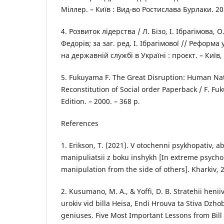
Міллер. – Київ : Вид-во Ростислава Бурлаки. 202
4. Розвиток лідерства / Л. Бізо, І. Ібрагімова, О
Федорів; за заг. ред. І. Ібрагімової // Реформ
на державній службі в Україні : проєкт. – Київ, 
5. Fukuyama F. The Great Disruption: Human Na
Reconstitution of Social оrder Paperback / F. Fuk
Edition. – 2000. – 368 р.
References
1. Erikson, T. (2021). V otochenni psykhopativ, 
manipuliatsii z boku inshykh [In extreme psycho
manipulation from the side of others]. Kharkiv, 2
2. Kusumano, M. A., & Yoffi, D. B. Stratehii henii
urokiv vid billa Heisa, Endi Hrouva ta Stiva Dzho
geniuses. Five Most Important Lessons from Bill