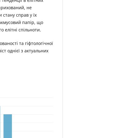
 тенденції в елітних
 прихований, не
 стану справ у їх
лакмусовий папір, що
го елітні спільноти.
ованості та гіфтологічної
іст однієї з актуальних