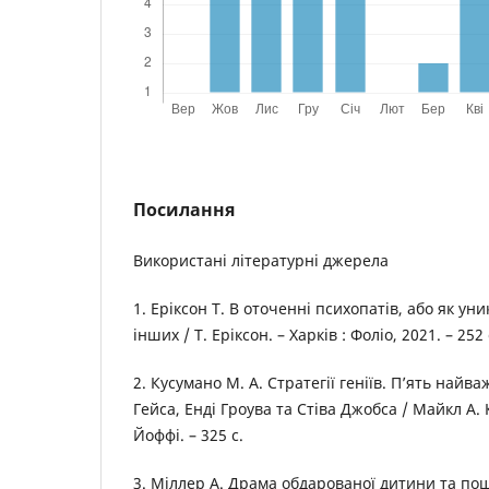
Посилання
Використані літературні джерела
1. Еріксон Т. В оточенні психопатів, або як ун
інших / Т. Еріксон. – Харків : Фоліо, 2021. – 252 
2. Кусумано М. А. Стратегії геніїв. П’ять найва
Гейса, Енді Гроува та Стіва Джобса / Майкл А. 
Йоффі. – 325 с.
3. Міллер А. Драма обдарованої дитини та пош