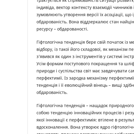
трактується як спрямованість ситуації розвит
індивіда, вектор контексту взаємодії чинників і
зумовлюють утворення версії їх асоціації, що 
обдарованість. Вона віддзеркалює стан найці
ресурсу – обдарованості.
Гіфтологічна тенденція бере свій початок із 
відбору, із такої його складової, як механізм п
з’явився як один з інструментів у системі інс
Усім формам поступового покращення та шліф
природи і суспільства світ має завдячувати са
перфектимії. Із зародка механізму перфектимі
тенденція і її еволюційний вінець – вищі здіб
обдарованість.
Гіфтологічна тенденція – нащадок природного 
собою тенденцію інноваційних процесів і резу
якої інновації є перфектимія: втілене в резуль
вдосконалення. Вона утворює ядро гіфтологічно