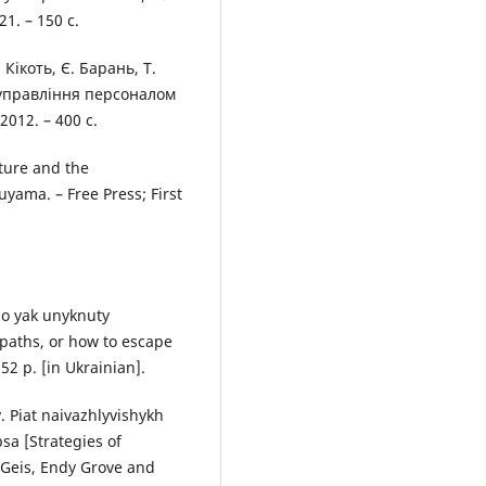
1. – 150 с.
. Кікоть, Є. Барань, Т.
а управління персоналом
2012. – 400 с.
ture and the
uyama. – Free Press; First
abo yak unyknuty
paths, or how to escape
52 p. [in Ukrainian].
v. Piat naivazhlyvishykh
bsa [Strategies of
 Geis, Endy Grove and