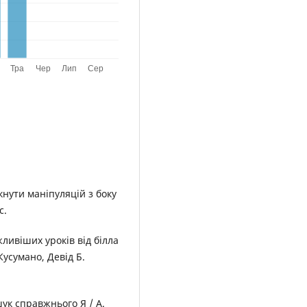
икнути маніпуляцій з боку
с.
жливіших уроків від білла
Кусумано, Девід Б.
ук справжнього Я / А.