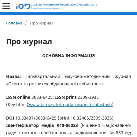
Головна
/
Про журнал
Про журнал
ОСНОВНА ІНФОРМАЦІЯ
Назва:
щоквартальний науково-методичний журнал
«Освіта та розвиток обдарованої особистості»
ISSN online
3083-6425;
ISSN
print
2309-3935
(Key title:
Osvìta ta rozvitok obdarovanoï osobistostì
)
DOI
10.63437/3083-6425 (print 10.32405/2309-3935)
Ідентифікатор медіа R40-06023
(Рішення Національної
ради з питань телебачення та радіомовлення № 883 від