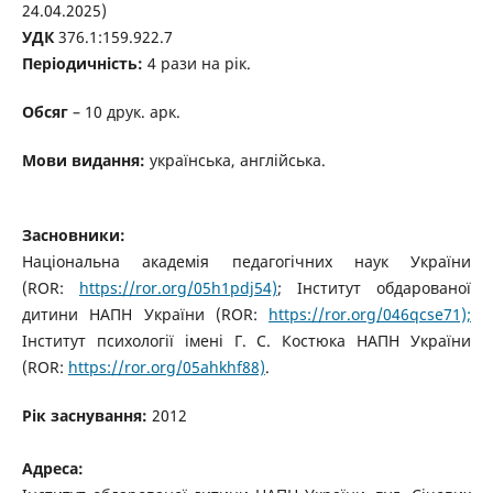
24.04.2025)
УДК
376.1:159.922.7
Періодичність:
4 рази на рік.
Обсяг
– 10 друк. арк.
Мови видання:
українська, англійська.
Засновники:
Національна академія педагогічних наук України
(ROR:
https://ror.org/05h1pdj54)
; Інститут обдарованої
дитини НАПН України (ROR:
https://ror.org/046qcse71);
Інститут психології імені Г. С. Костюка НАПН України
(ROR:
https://ror.org/05ahkhf88)
.
Рік заснування:
2012
Адреса: