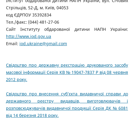
Інститут обдарованої дитини НАПН України, вул. Січових
Стрільців, 52-Д, м. Київ, 04053
код ЄДРПОУ 35392834
Тел./факс: (044) 481-27-06
Сайт Інституту обдарованої дитини НАПН України:
http://www.iod.gov.ua
Email:
iod.ukraine@gmail.com
Свідоцтво про державну реєстрацію друкованого засобу
масової інформації Серія КВ № 19047-7837 Р від 08 червня
2012 року.
Свідоцтво про внесення суб’єкта видавничої справи до
державного реєстру видавців, виготовлювачів і
розповсюджувачів видавничої продукції Серія ДК № 6081
від 14 березня 2018 року.